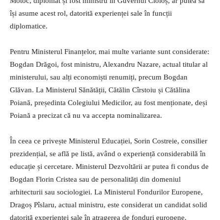
Motoc, diplomat și fost ministru în Guvernul Cioloș, ar putea să
își asume acest rol, datorită experienței sale în funcții
diplomatice.
Pentru Ministerul Finanțelor, mai multe variante sunt considerate:
Bogdan Drăgoi, fost ministru, Alexandru Nazare, actual titular al
ministerului, sau alți economiști renumiți, precum Bogdan
Glăvan. La Ministerul Sănătății, Cătălin Cîrstoiu și Cătălina
Poiană, președinta Colegiului Medicilor, au fost menționate, deși
Poiană a precizat că nu va accepta nominalizarea.
În ceea ce privește Ministerul Educației, Sorin Costreie, consilier
prezidențial, se află pe listă, având o experiență considerabilă în
educație și cercetare. Ministerul Dezvoltării ar putea fi condus de
Bogdan Florin Cristea sau de personalități din domeniul
arhitecturii sau sociologiei. La Ministerul Fondurilor Europene,
Dragoș Pîslaru, actual ministru, este considerat un candidat solid
datorită experienței sale în atragerea de fonduri europene.