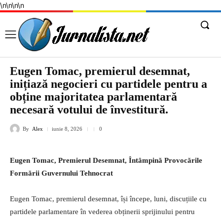
\n
\n
\n
\n
Eugen Tomac, premierul desemnat,
inițiază negocieri cu partidele pentru a
obține majoritatea parlamentară
necesară votului de învestitură.
By
Alex
iunie 8, 2026
0
Eugen Tomac, Premierul Desemnat, Întâmpină Provocările
Formării Guvernului Tehnocrat
Eugen Tomac, premierul desemnat, își începe, luni, discuțiile cu
partidele parlamentare în vederea obținerii sprijinului pentru