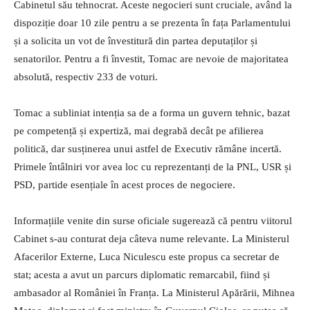
Cabinetul său tehnocrat. Aceste negocieri sunt cruciale, având la
dispoziție doar 10 zile pentru a se prezenta în fața Parlamentului
și a solicita un vot de învestitură din partea deputaților și
senatorilor. Pentru a fi învestit, Tomac are nevoie de majoritatea
absolută, respectiv 233 de voturi.
Tomac a subliniat intenția sa de a forma un guvern tehnic, bazat
pe competență și expertiză, mai degrabă decât pe afilierea
politică, dar susținerea unui astfel de Executiv rămâne incertă.
Primele întâlniri vor avea loc cu reprezentanți de la PNL, USR și
PSD, partide esențiale în acest proces de negociere.
Informațiile venite din surse oficiale sugerează că pentru viitorul
Cabinet s-au conturat deja câteva nume relevante. La Ministerul
Afacerilor Externe, Luca Niculescu este propus ca secretar de
stat; acesta a avut un parcurs diplomatic remarcabil, fiind și
ambasador al României în Franța. La Ministerul Apărării, Mihnea