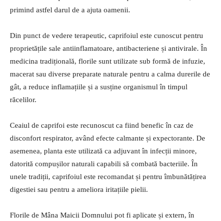
primind astfel darul de a ajuta oamenii.
Din punct de vedere terapeutic, caprifoiul este cunoscut pentru
proprietățile sale antiinflamatoare, antibacteriene și antivirale. În
medicina tradițională, florile sunt utilizate sub formă de infuzie,
macerat sau diverse preparate naturale pentru a calma durerile de
gât, a reduce inflamațiile și a susține organismul în timpul
răcelilor.
Ceaiul de caprifoi este recunoscut ca fiind benefic în caz de
disconfort respirator, având efecte calmante și expectorante. De
asemenea, planta este utilizată ca adjuvant în infecții minore,
datorită compușilor naturali capabili să combată bacteriile. În
unele tradiții, caprifoiul este recomandat și pentru îmbunătățirea
digestiei sau pentru a ameliora iritațiile pielii.
Florile de Mâna Maicii Domnului pot fi aplicate și extern, în