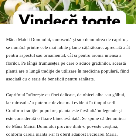
Mâna Maicii Domnului, cunoscută și sub denumirea de caprifoi,
se numără printre cele mai iubite plante cățărătoare, apreciată atât
pentru aspectul său ornamental, cât și pentru aroma intensă a
florilor. Pe lângă frumusețea pe care o aduce grădinilor, această
plantă are o lungă tradiție de utilizare în medicina populară, fiind
asociată cu o serie de beneficii pentru sănătate.
Caprifoiul înflorește cu flori delicate, de obicei albe sau gălbui,
iar mirosul său puternic devine mai evident în timpul serii.
Conform tradiției populare, planta este învăluită în legende și
este considerată o floare binecuvântată. Se spune că denumirea
de Mâna Maicii Domnului provine dintr-o poveste creștină,
conform căreia planta i-ar fi oferit adăpost Fecioarei Maria,