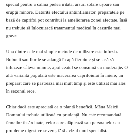
special pentru a calma pielea iritată, arsuri solare ușoare sau
erupții minore. Datorită efectului antiinflamator, preparatele pe
bază de caprifoi pot contribui la ameliorarea zonei afectate, însă
nu trebuie să înlocuiască tratamentul medical în cazurile mai
grave.
Una dintre cele mai simple metode de utilizare este infuzia.
Bobocii sau florile se adaugă în apă fierbinte și se lasă să
infuzeze câteva minute, apoi ceaiul se consumă cu moderație. O
altă variantă populară este macerarea caprifoiului în miere, un
preparat care se păstrează mai mult timp și este utilizat mai ales
în sezonul rece.
Chiar dacă este apreciată ca o plantă benefică, Mâna Maicii
Domnului trebuie utilizată cu prudență. Nu este recomandată
femeilor însărcinate, celor care alăptează sau persoanelor cu
probleme digestive severe, fără avizul unui specialist.