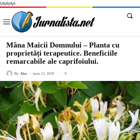
\n
\n
\n
\n
Mâna Maicii Domnului – Planta cu
proprietăți terapeutice. Beneficiile
remarcabile ale caprifoiului.
By
Alex
iunie 12, 2026
0