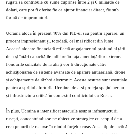
rugată să contribuie cu sume cuprinse între 2 și 6 miliarde de
dolari, care pot fi oferite fie ca ajutor financiar direct, fie sub
formă de împrumuturi.
Ucraina alocă în prezent 40% din PIB-ul său pentru apărare, un
procent impresionant și, totodată, cel mai ridicat din lume.
Această alocare financiară reflectă angajamentul profund al țării
de a-și întări capacitățile militare în fața amenințărilor externe.
Fondurile solicitate de la aliați vor fi direcționate către
achiziționarea de sisteme avansate de apărare antiaeriană, drone
și echipamente de război electronic. Aceste resurse sunt esențiale
pentru a sprijini eforturile Ucrainei de a-și proteja spațiul aerian
și infrastructura critică în contextul conflictului cu Rusia.
În plus, Ucraina a intensificat atacurile asupra infrastructurii
rusești, concentrându-se pe obiective strategice cu scopul de a
crea penurii de resurse în rândul forțelor ruse. Acest tip de tactică