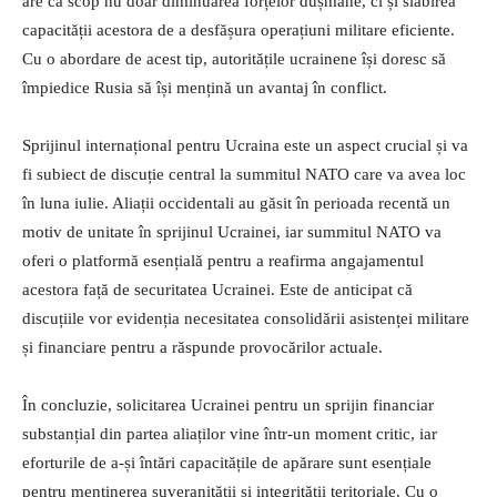
are ca scop nu doar diminuarea forțelor dușmane, ci și slăbirea
capacității acestora de a desfășura operațiuni militare eficiente.
Cu o abordare de acest tip, autoritățile ucrainene își doresc să
împiedice Rusia să își mențină un avantaj în conflict.
Sprijinul internațional pentru Ucraina este un aspect crucial și va
fi subiect de discuție central la summitul NATO care va avea loc
în luna iulie. Aliații occidentali au găsit în perioada recentă un
motiv de unitate în sprijinul Ucrainei, iar summitul NATO va
oferi o platformă esențială pentru a reafirma angajamentul
acestora față de securitatea Ucrainei. Este de anticipat că
discuțiile vor evidenția necesitatea consolidării asistenței militare
și financiare pentru a răspunde provocărilor actuale.
În concluzie, solicitarea Ucrainei pentru un sprijin financiar
substanțial din partea aliaților vine într-un moment critic, iar
eforturile de a-și întări capacitățile de apărare sunt esențiale
pentru menținerea suveranității și integrității teritoriale. Cu o