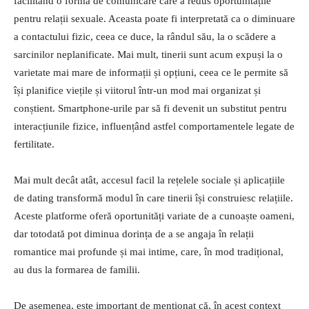
facilitând o formă de comunicare care a redus oportunitățile
pentru relații sexuale. Aceasta poate fi interpretată ca o diminuare
a contactului fizic, ceea ce duce, la rândul său, la o scădere a
sarcinilor neplanificate. Mai mult, tinerii sunt acum expuși la o
varietate mai mare de informații și opțiuni, ceea ce le permite să
își planifice viețile și viitorul într-un mod mai organizat și
conștient. Smartphone-urile par să fi devenit un substitut pentru
interacțiunile fizice, influențând astfel comportamentele legate de
fertilitate.
Mai mult decât atât, accesul facil la rețelele sociale și aplicațiile
de dating transformă modul în care tinerii își construiesc relațiile.
Aceste platforme oferă oportunități variate de a cunoaște oameni,
dar totodată pot diminua dorința de a se angaja în relații
romantice mai profunde și mai intime, care, în mod tradițional,
au dus la formarea de familii.
De asemenea, este important de menționat că, în acest context