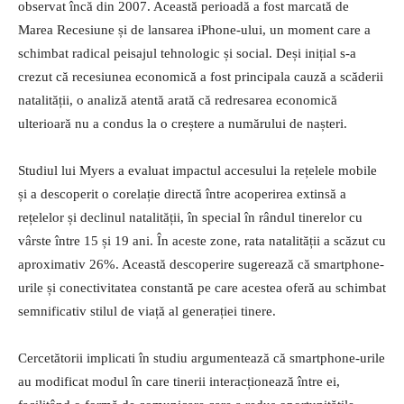
observat încă din 2007. Această perioadă a fost marcată de
Marea Recesiune și de lansarea iPhone-ului, un moment care a
schimbat radical peisajul tehnologic și social. Deși inițial s-a
crezut că recesiunea economică a fost principala cauză a scăderii
natalității, o analiză atentă arată că redresarea economică
ulterioară nu a condus la o creștere a numărului de nașteri.
Studiul lui Myers a evaluat impactul accesului la rețelele mobile
și a descoperit o corelație directă între acoperirea extinsă a
rețelelor și declinul natalității, în special în rândul tinerelor cu
vârste între 15 și 19 ani. În aceste zone, rata natalității a scăzut cu
aproximativ 26%. Această descoperire sugerează că smartphone-
urile și conectivitatea constantă pe care acestea oferă au schimbat
semnificativ stilul de viață al generației tinere.
Cercetătorii implicati în studiu argumentează că smartphone-urile
au modificat modul în care tinerii interacționează între ei,