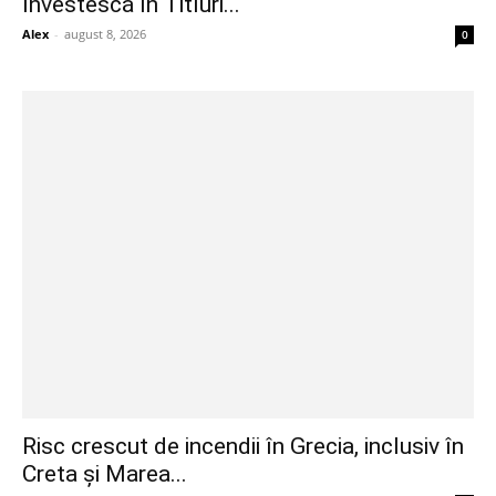
Investescă în Titluri...
Alex
-
august 8, 2026
0
Risc crescut de incendii în Grecia, inclusiv în
Creta și Marea...