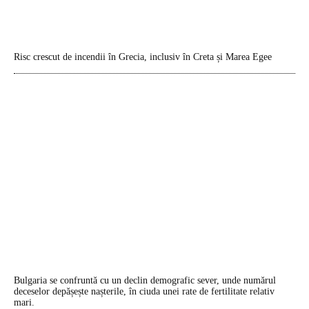
Risc crescut de incendii în Grecia, inclusiv în Creta și Marea Egee
Bulgaria se confruntă cu un declin demografic sever, unde numărul
deceselor depășește nașterile, în ciuda unei rate de fertilitate relativ
mari.