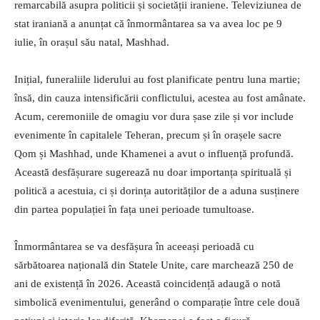
remarcabilă asupra politicii și societății iraniene. Televiziunea de
stat iraniană a anunțat că înmormântarea sa va avea loc pe 9
iulie, în orașul său natal, Mashhad.
Inițial, funeraliile liderului au fost planificate pentru luna martie;
însă, din cauza intensificării conflictului, acestea au fost amânate.
Acum, ceremoniile de omagiu vor dura șase zile și vor include
evenimente în capitalele Teheran, precum și în orașele sacre
Qom și Mashhad, unde Khamenei a avut o influență profundă.
Această desfășurare sugerează nu doar importanța spirituală și
politică a acestuia, ci și dorința autorităților de a aduna susținere
din partea populației în fața unei perioade tumultoase.
Înmormântarea se va desfășura în aceeași perioadă cu
sărbătoarea națională din Statele Unite, care marchează 250 de
ani de existență în 2026. Această coincidență adaugă o notă
simbolică evenimentului, generând o comparație între cele două