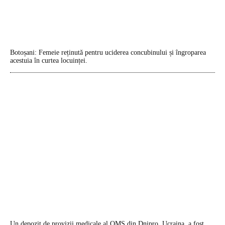
Botoșani: Femeie reținută pentru uciderea concubinului și îngroparea
acestuia în curtea locuinței.
Un depozit de provizii medicale al OMS din Dnipro, Ucraina, a fost