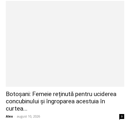
Botoșani: Femeie reținută pentru uciderea
concubinului și îngroparea acestuia în
curtea...
Alex
-
august 10, 2026
0