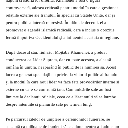
națiuni și istoria lor diferită. Khamenei a fost o figură
controversată, adesea criticată pentru modul în care a gestionat
relațiile externe ale Iranului, în special cu Statele Unite, dar și
pentru politica internă represivă. În ultimele decenii, el a
promovat o agendă islamică radicală, care a inclus o opoziție
fermă împotriva Occidentului și a influenței acestuia în regiune.
După decesul său, fiul său, Mojtaba Khamenei, a preluat
conducerea ca Lider Suprem, dar cu toate acestea, a ales să
rămână în umbră, neapărând în public de la numirea sa. Acest
lucru a generat speculații cu privire la viitorul politic al Iranului
și la modul în care noul lider va face față provocărilor interne și
externe cu care se confruntă țara. Comunicările sale au fost
limitate la declarații oficiale, ceea ce a lăsat mulți să se întrebe
despre intențiile și planurile sale pe termen lung.
Pe parcursul zilelor de umplere a ceremoniilor funerare, se
așteaptă ca milioane de iranieni să se adune pentru a-i aduce un