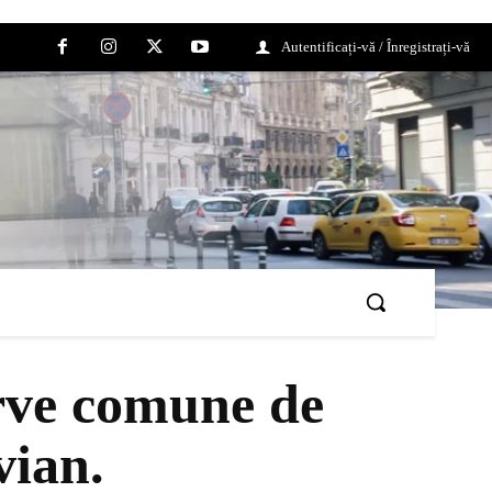
Autentificați-vă / Înregistrați-vă
erve comune de
vian.