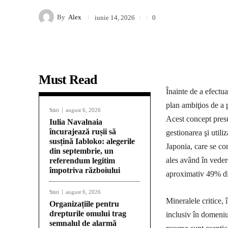
By
Alex
iunie 14, 2026
0
Must Read
Înainte de a efectu
plan ambiţios de a
Stiri
august 6, 2026
Acest concept presu
Iulia Navalnaia
încurajează rușii să
gestionarea şi utili
susțină Iabloko: alegerile
Japonia, care se co
din septembrie, un
ales având în veder
referendum legitim
împotriva războiului
aproximativ 49% di
Stiri
august 6, 2026
Mineralele critice, 
Organizațiile pentru
drepturile omului trag
inclusiv în domeniul
semnalul de alarmă