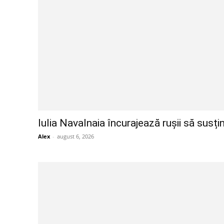
Iulia Navalnaia încurajează rușii să susțin
Alex
-
august 6, 2026