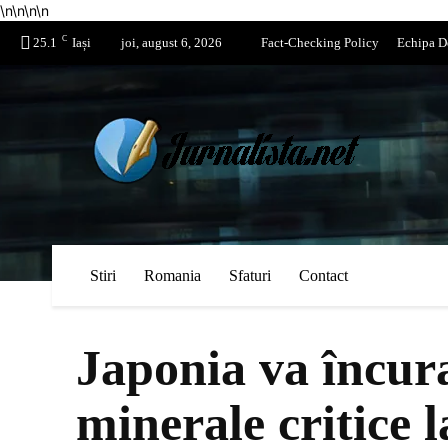
\n
\n
\n
\n
C
25.1
Iași
joi, august 6, 2026
Fact-Checking Policy
Echipa D
Stiri
Romania
Sfaturi
Contact
Japonia va încur
minerale critice 