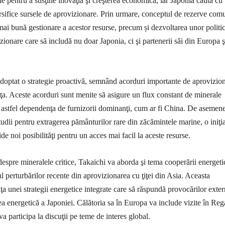
le pentru a susţine inovaţia şi creşterea economică, iar Japonia caută cu
ersifice sursele de aprovizionare. Prin urmare, conceptul de rezerve com
mai bună gestionare a acestor resurse, precum și dezvoltarea unor politic
zionare care să includă nu doar Japonia, ci şi partenerii săi din Europa ş
doptat o strategie proactivă, semnând acorduri importante de aprovizio
nţa. Aceste acorduri sunt menite să asigure un flux constant de minerale
 astfel dependenţa de furnizorii dominanţi, cum ar fi China. De asemen
tudii pentru extragerea pământurilor rare din zăcămintele marine, o iniţi
de noi posibilităţi pentru un acces mai facil la aceste resurse.
despre mineralele critice, Takaichi va aborda şi tema cooperării energeti
l perturbărilor recente din aprovizionarea cu ţiţei din Asia. Aceasta
a unei strategii energetice integrate care să răspundă provocărilor exter
ea energetică a Japoniei. Călătoria sa în Europa va include vizite în Reg
 va participa la discuţii pe teme de interes global.