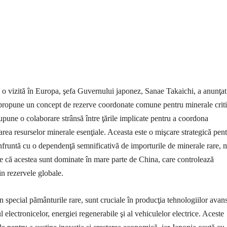
a o vizită în Europa, şefa Guvernului japonez, Sanae Takaichi, a anunţa
 propune un concept de rezerve coordonate comune pentru minerale criti
pune o colaborare strânsă între ţările implicate pentru a coordona
zarea resurselor minerale esenţiale. Aceasta este o mişcare strategică pen
nfruntă cu o dependenţă semnificativă de importurile de minerale rare, 
e că acestea sunt dominate în mare parte de China, care controlează
n rezervele globale.
în special pământurile rare, sunt cruciale în producţia tehnologiilor avans
 electronicelor, energiei regenerabile şi al vehiculelor electrice. Aceste