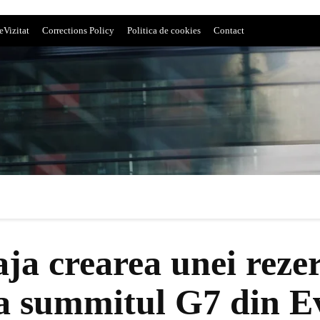
eVizitat
Corrections Policy
Politica de cookies
Contact
aja crearea unei rez
la summitul G7 din E