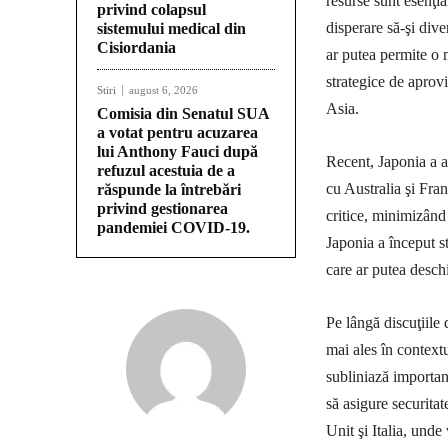
resurse sunt esenţia
privind colapsul
disperare să-şi div
sistemului medical din
Cisiordania
ar putea permite o 
strategice de aprovi
Stiri
august 6, 2026
Asia.
Comisia din Senatul SUA
a votat pentru acuzarea
lui Anthony Fauci după
Recent, Japonia a a
refuzul acestuia de a
cu Australia şi Fra
răspunde la întrebări
privind gestionarea
critice, minimizând
pandemiei COVID-19.
Japonia a început s
care ar putea deschi
Pe lângă discuţiile 
mai ales în contextu
subliniază importanţ
să asigure securitat
Unit şi Italia, unde