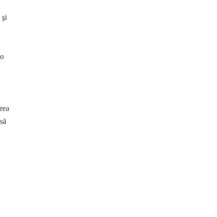
 şi
 o
area
 să