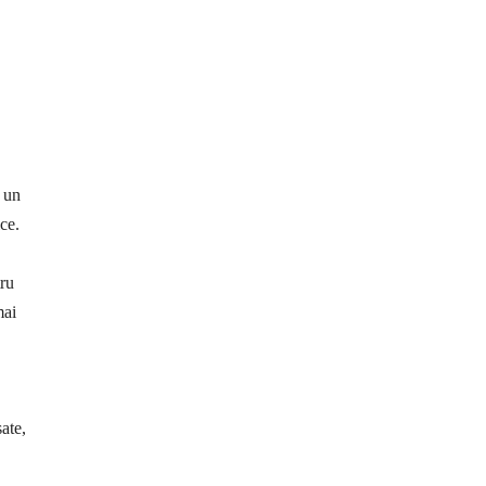
t un
ce.
tru
mai
ate,