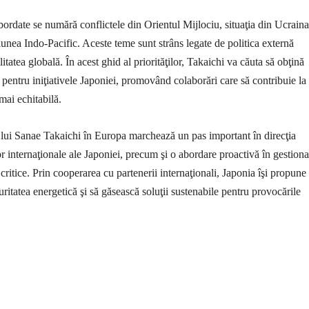
bordate se numără conflictele din Orientul Mijlociu, situaţia din Ucraina
iunea Indo-Pacific. Aceste teme sunt strâns legate de politica externă
litatea globală. În acest ghid al priorităţilor, Takaichi va căuta să obţină
l pentru iniţiativele Japoniei, promovând colaborări care să contribuie la
mai echitabilă.
a lui Sanae Takaichi în Europa marchează un pas important în direcţia
lor internaţionale ale Japoniei, precum şi o abordare proactivă în gestion
critice. Prin cooperarea cu partenerii internaţionali, Japonia îşi propune
ritatea energetică şi să găsească soluţii sustenabile pentru provocările
țiune