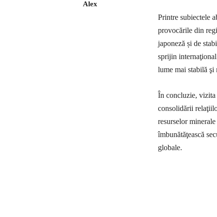
Alex
Printre subiectele a
provocările din reg
japoneză și de stabi
sprijin internaţiona
lume mai stabilă şi 
În concluzie, vizit
consolidării relaţii
resurselor minerale 
îmbunătăţească secu
globale.
Ac