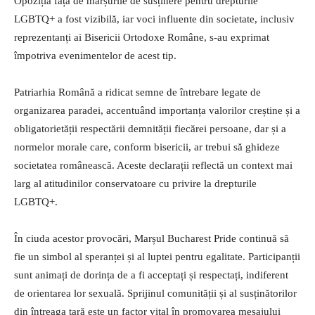
Opoziția față de marșurile de susținere pentru drepturile
LGBTQ+ a fost vizibilă, iar voci influente din societate, inclusiv
reprezentanți ai Bisericii Ortodoxe Române, s-au exprimat
împotriva evenimentelor de acest tip.
Patriarhia Română a ridicat semne de întrebare legate de
organizarea paradei, accentuând importanța valorilor creștine și a
obligatorietății respectării demnității fiecărei persoane, dar și a
normelor morale care, conform bisericii, ar trebui să ghideze
societatea românească. Aceste declarații reflectă un context mai
larg al atitudinilor conservatoare cu privire la drepturile
LGBTQ+.
În ciuda acestor provocări, Marșul Bucharest Pride continuă să
fie un simbol al speranței și al luptei pentru egalitate. Participanții
sunt animați de dorința de a fi acceptați și respectați, indiferent
de orientarea lor sexuală. Sprijinul comunității și al susținătorilor
din întreaga țară este un factor vital în promovarea mesajului