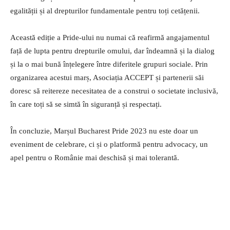
egalității și al drepturilor fundamentale pentru toți cetățenii.
Această ediție a Pride-ului nu numai că reafirmă angajamentul
față de lupta pentru drepturile omului, dar îndeamnă și la dialog
și la o mai bună înțelegere între diferitele grupuri sociale. Prin
organizarea acestui marș, Asociația ACCEPT și partenerii săi
doresc să reitereze necesitatea de a construi o societate inclusivă,
în care toți să se simtă în siguranță și respectați.
În concluzie, Marșul Bucharest Pride 2023 nu este doar un
eveniment de celebrare, ci și o platformă pentru advocacy, un
apel pentru o Românie mai deschisă și mai tolerantă.