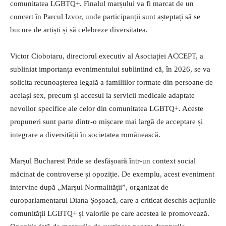
comunitatea LGBTQ+. Finalul marșului va fi marcat de un
concert în Parcul Izvor, unde participanții sunt așteptați să se
bucure de artiști și să celebreze diversitatea.
Victor Ciobotaru, directorul executiv al Asociației ACCEPT, a
subliniat importanța evenimentului subliniind că, în 2026, se va
solicita recunoașterea legală a familiilor formate din persoane de
același sex, precum și accesul la servicii medicale adaptate
nevoilor specifice ale celor din comunitatea LGBTQ+. Aceste
propuneri sunt parte dintr-o mișcare mai largă de acceptare și
integrare a diversității în societatea românească.
Marșul Bucharest Pride se desfășoară într-un context social
măcinat de controverse și opoziție. De exemplu, acest eveniment
intervine după „Marșul Normalității”, organizat de
europarlamentarul Diana Șoșoacă, care a criticat deschis acțiunile
comunității LGBTQ+ și valorile pe care acestea le promovează.