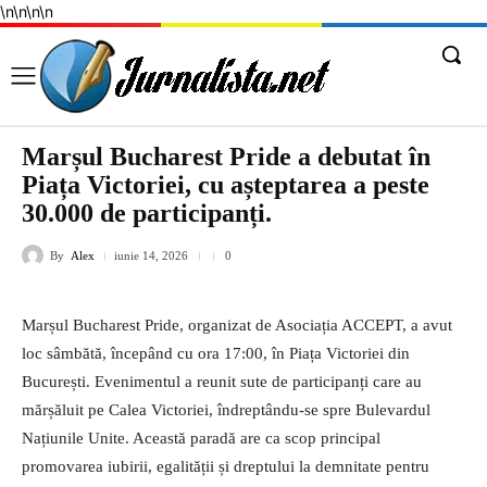
\n
\n
\n
\n
Marșul Bucharest Pride a debutat în
Piața Victoriei, cu așteptarea a peste
30.000 de participanți.
By
Alex
iunie 14, 2026
0
Marșul Bucharest Pride, organizat de Asociația ACCEPT, a avut
loc sâmbătă, începând cu ora 17:00, în Piața Victoriei din
București. Evenimentul a reunit sute de participanți care au
mărșăluit pe Calea Victoriei, îndreptându-se spre Bulevardul
Națiunile Unite. Această paradă are ca scop principal
promovarea iubirii, egalității și dreptului la demnitate pentru