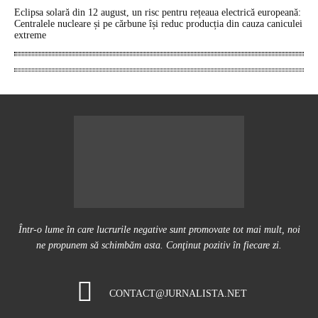
Eclipsa solară din 12 august, un risc pentru rețeaua electrică europeană:
Centralele nucleare și pe cărbune își reduc producția din cauza caniculei
extreme
Într-o lume în care lucrurile negative sunt promovate tot mai mult, noi
ne propunem să schimbăm asta. Conţinut pozitiv în fiecare zi.
CONTACT@JURNALISTA.NET