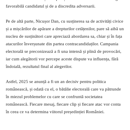
favorabilă candidatul și de a discredita adversarii.
Pe de altă parte, Nicușor Dan, cu susținerea sa de activități civice
și a mișcărilor de apărare a drepturilor cetățenilor, pare să aibă un
nucleu de susținători care apreciază abordarea sa, chiar și în fața
atacurilor înverșunate din partea contracandidaților. Campania
electorală se preconizează a fi una intensă și plină de provocări,
iar cum alegătorii vor percepe aceste dispute va influența, fără
îndoială, rezultatul final al alegerilor.
Astfel, 2025 se anunță a fi un an decisiv pentru politica
românească, și odată cu el, o bătălie electorală care va pătrunde
în miezul problemelor cu care se confruntă societatea
românească. Fiecare mesaj, fiecare clip și fiecare atac vor conta
în ceea ce va determina viitorul președinției României.