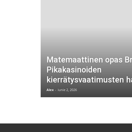
Matemaattinen opas Br
Pikakasinoiden
kierrätysvaatimusten h
Alex
-
iunie 2, 2026