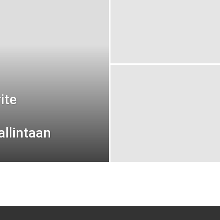
ite
allintaan