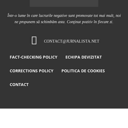
Într-o lume în care lucrurile negative sunt promovate tot mai mult, noi
ne propunem să schimbăm asta. Conţinut pozitiv în fiecare zi.
CONTACT@JURNALISTA.NET
FACT-CHECKING POLICY
ECHIPA DEVIZITAT
CORRECTIONS POLICY
POLITICA DE COOKIES
CONTACT