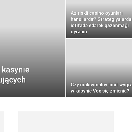
Az riskli casino oyunları
hansılardır? Strategiyalarda
istifadə edərək qazanmağı
öyrənin
 kasynie
ujących
Czy maksymalny limit wygra
w kasynie Vox się zmienia?