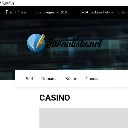
\n
\n
\n
\n
C
20.1
Iași
vineri, august 7, 2026
Fact-Checking Policy
Echip
Stiri
Romania
Sfaturi
Contact
CASINO