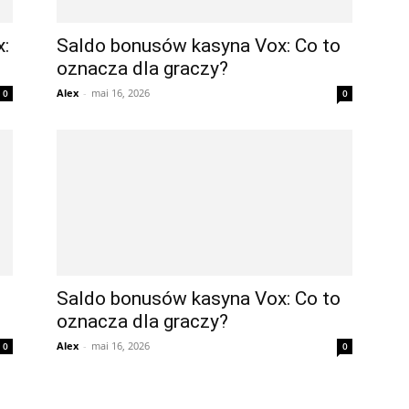
x:
Saldo bonusów kasyna Vox: Co to
oznacza dla graczy?
Alex
-
mai 16, 2026
0
0
o
Saldo bonusów kasyna Vox: Co to
oznacza dla graczy?
Alex
-
mai 16, 2026
0
0