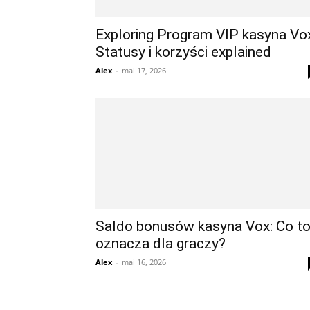
Exploring Program VIP kasyna Vo
Statusy i korzyści explained
Alex
-
mai 17, 2026
Saldo bonusów kasyna Vox: Co t
oznacza dla graczy?
Alex
-
mai 16, 2026