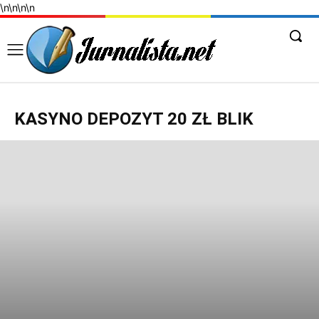
\n
\n
\n
\n
KASYNO DEPOZYT 20 ZŁ BLIK