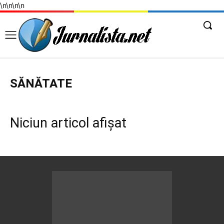
\n
\n
\n
\n
SĂNĂTATE
Niciun articol afișat