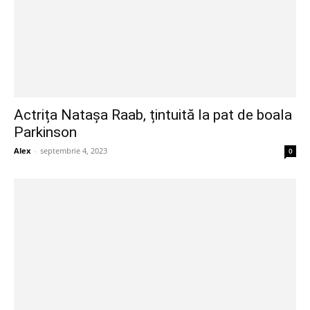
Actrița Natașa Raab, țintuită la pat de boala
Parkinson
Alex
-
septembrie 4, 2023
0