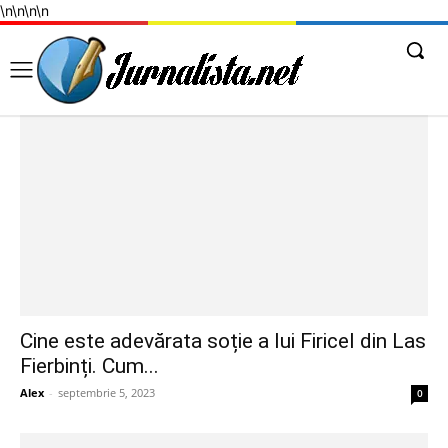
\n
\n
\n
\n
Cine este adevărata soție a lui Firicel din Las
Fierbinți. Cum...
Alex
-
septembrie 5, 2023
0