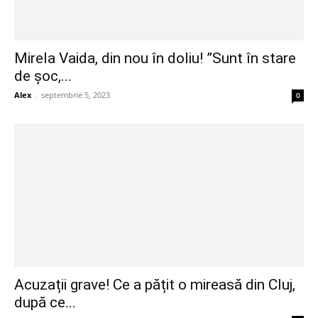
Mirela Vaida, din nou în doliu! ”Sunt în stare
de șoc,...
Alex
-
septembrie 5, 2023
0
Acuzații grave! Ce a pățit o mireasă din Cluj,
după ce...