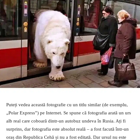
Puteți vedea această fotografie cu un titlu similar (de exemplu,
„Polar Express”) pe Internet. Se spune că fotografia arată un urs
alb real care coboară dintr-un autobuz undeva în Rusia. Ați fi
surprins, dar fotografia este absolut reală – a fost facută într-un
oraș din Republica Cehă și nu a fost editată. Dar ursul nu este