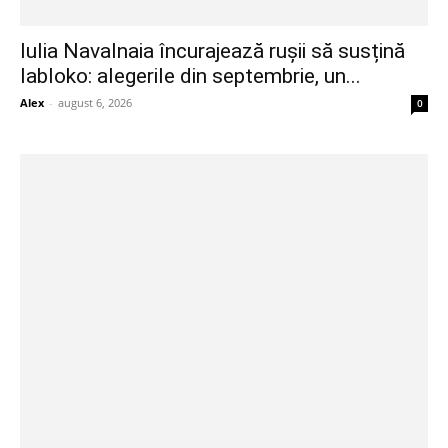
Iulia Navalnaia încurajează rușii să susțină
Iabloko: alegerile din septembrie, un...
Alex
-
august 6, 2026
0