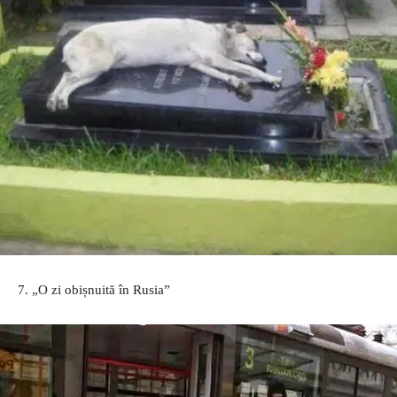
7. „O zi obișnuită în Rusia”