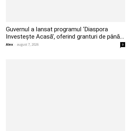
Guvernul a lansat programul ‘Diaspora
Investește Acasă’, oferind granturi de până...
Alex
-
august 7, 2026
0