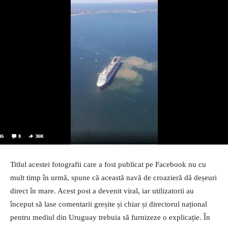
Titlul acestei fotografii care a fost publicat pe Facebook nu cu
mult timp în urmă, spune că această navă de croazieră dă deșeuri
direct în mare. Acest post a devenit viral, iar utilizatorii au
început să lase comentarii greșite și chiar și directorul național
pentru mediul din Uruguay trebuia să furnizeze o explicație. În