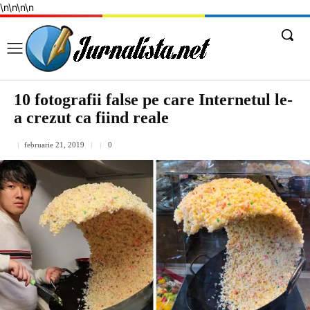
\n
\n
\n
\n
10 fotografii false pe care Internetul le-
a crezut ca fiind reale
februarie 21, 2019
0