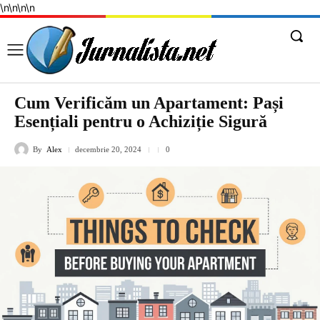
\n
\n
\n
\n
Cum Verificăm un Apartament: Pași
Esențiali pentru o Achiziție Sigură
By
Alex
decembrie 20, 2024
0