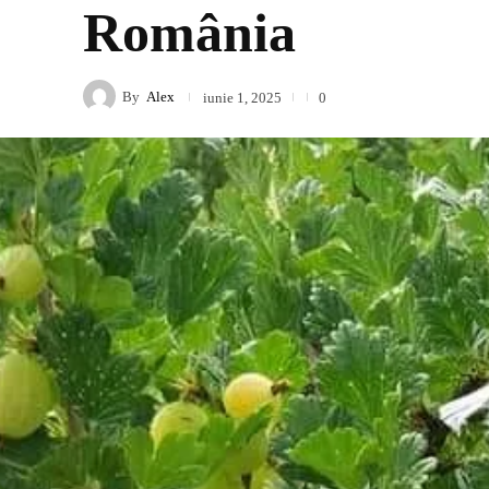
România
By
Alex
iunie 1, 2025
0