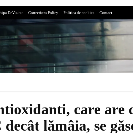
hipa DeVizitat
Corrections Policy
Politica de cookies
Contact
ntioxidanti, care are 
decât lămâia, se găse