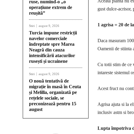
Aceata planta nu es
ruse, numind-o „o
operațiune extrem de
gust dulce-acrisor, 
reușită”
1 agrisa = 20 de l
Stiri
august 9, 2026
Turcia impune restricții
navelor comerciale
Daca masuram 100 g
îndreptate spre Marea
Oamenii de stiinta 
Neagră din cauza
intensificării atacurilor
rusești și ucrainene
Cu totii stim de ce 
intareste sistemul o
Stiri
august 9, 2026
O nouă tentativă de
migrație în masă în Ceuta
Acest fruct nu conti
și Melilla, organizată pe
rețelele sociale, se
preconizează pentru 15
Agrisa ajuta si la e
august
inclusiv astm si bro
Lupta împotriva d