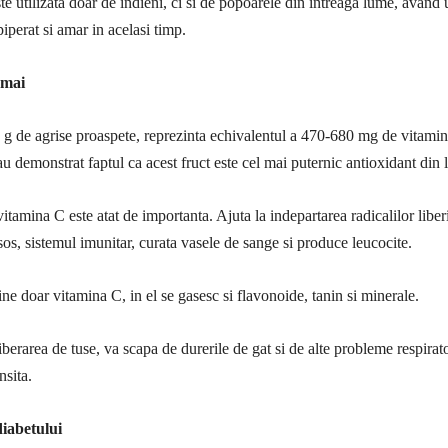
te utilizata doar de indieni, ci si de popoarele din intreaga lume, avand 
piperat si amar in acelasi timp.
amai
 de agrise proaspete, reprezinta echivalentul a 470-680 mg de vitamin
au demonstrat faptul ca acest fruct este cel mai puternic antioxidant din
vitamina C este atat de importanta. Ajuta la indepartarea radicalilor liber
sos, sistemul imunitar, curata vasele de sange si produce leucocite.
ne doar vitamina C, in el se gasesc si flavonoide, tanin si minerale.
liberarea de tuse, va scapa de durerile de gat si de alte probleme respirato
nsita.
iabetului