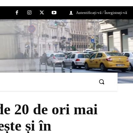
Autentificați-vă / Înregistrați-vă
de 20 de ori mai
ște și în