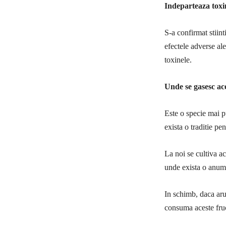
Indeparteaza toxin
S-a confirmat stiinti
efectele adverse al
toxinele.
Unde se gasesc ace
Este o specie mai p
exista o traditie pe
La noi se cultiva a
unde exista o anumit
In schimb, daca aru
consuma aceste fruc