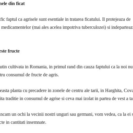
ele din ficat
fic faptul ca agrisele sunt esentiale in tratarea ficatului. Il protejeaza de
e medicamentelor (mai ales acelea impotriva tuberculozei) si indeparteaz
ste fructe
utin cultivata in Romania, in primul rand din cauza faptului ca la noi nu
ntru consumul de fructe de agris.
ceasta planta cu precadere in zonele de centru ale tarii, in Harghita, Cov
a traditie in consumul de agrise si ceva mai izolat in partea de vest a tar
ncam un ochi la vecinii nostri unguri sau germani, vom vedea, ca la ei 
te in cantitati insemnate.