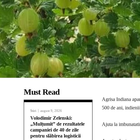
Must Read
Agrisa Indiana apar
500 de ani, indienii
Stiri
august 9, 2026
Volodimir Zelenski:
„Mulțumit” de rezultatele
Ajuta la imbunatatir
campaniei de 40 de zile
pentru slăbirea logisticii