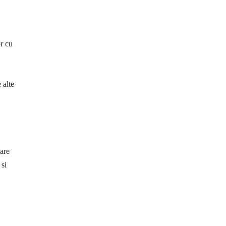
r cu
 alte
sare
 si