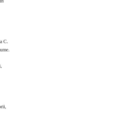
un
a C.
 lume.
i,
rii,