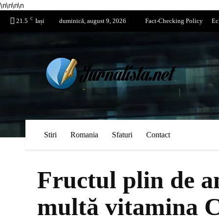
\n
\n
\n
\n
C
21.5
Iași
duminică, august 9, 2026
Fact-Checking Policy
Ec
Stiri
Romania
Sfaturi
Contact
Fructul plin de a
multă vitamina C 