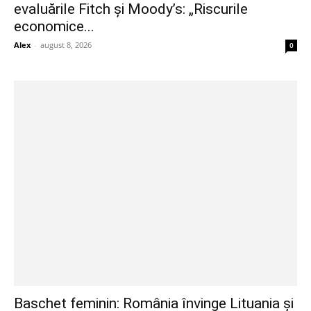
evaluările Fitch și Moody’s: „Riscurile
economice...
Alex
-
august 8, 2026
0
Baschet feminin: România învinge Lituania și