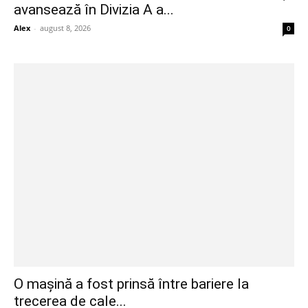
avansează în Divizia A a...
Alex
-
august 8, 2026
0
O mașină a fost prinsă între bariere la
trecerea de cale...