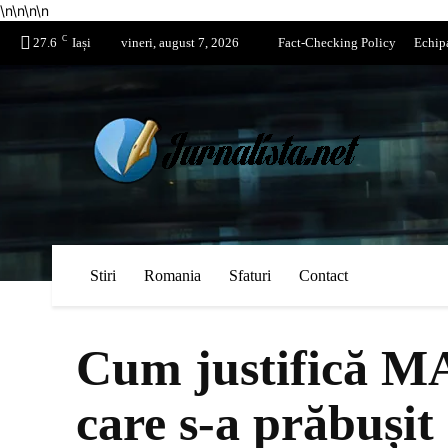
\n
\n
\n
\n
C
27.6
Iași
vineri, august 7, 2026
Fact-Checking Policy
Echip
Stiri
Romania
Sfaturi
Contact
Cum justifică MA
care s-a prăbușit