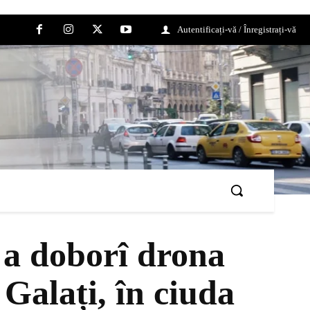
Autentificați-vă / Înregistrați-vă
 a doborî drona
 Galați, în ciuda