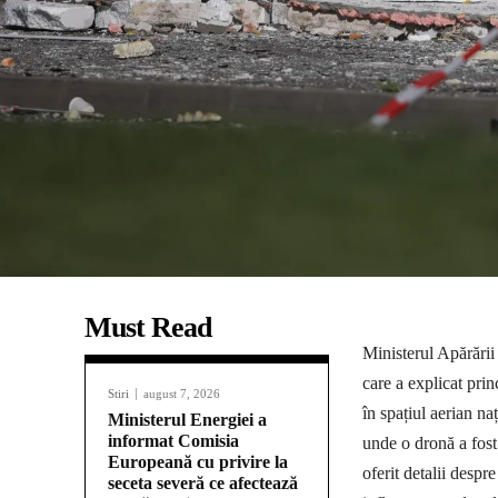
Must Read
Ministerul Apărării
care a explicat prin
Stiri
august 7, 2026
în spațiul aerian na
Ministerul Energiei a
informat Comisia
unde o dronă a fos
Europeană cu privire la
oferit detalii despre
seceta severă ce afectează