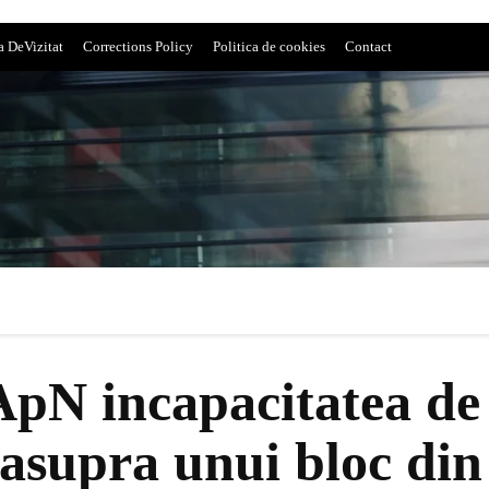
a DeVizitat
Corrections Policy
Politica de cookies
Contact
pN incapacitatea de
 asupra unui bloc din