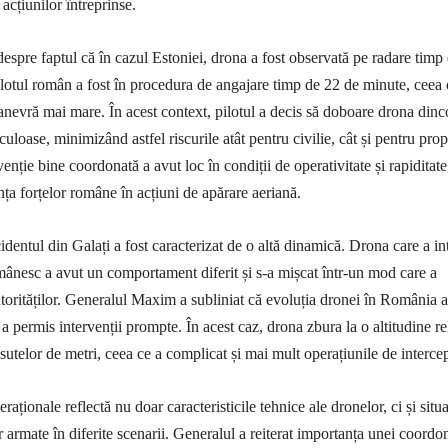
 acțiunilor întreprinse.
despre faptul că în cazul Estoniei, drona a fost observată pe radare timp
ilotul român a fost în procedura de angajare timp de 22 de minute, ceea 
anevră mai mare. În acest context, pilotul a decis să doboare drona dinc
iculoase, minimizând astfel riscurile atât pentru civilie, cât și pentru prop
venție bine coordonată a avut loc în condiții de operativitate și rapiditate
ța forțelor române în acțiuni de apărare aeriană.
cidentul din Galați a fost caracterizat de o altă dinamică. Drona care a in
omânesc a avut un comportament diferit și s-a mișcat într-un mod care a
utorităților. Generalul Maxim a subliniat că evoluția dronei în România a
 a permis intervenții prompte. În acest caz, drona zbura la o altitudine re
sutelor de metri, ceea ce a complicat și mai mult operațiunile de intercep
raționale reflectă nu doar caracteristicile tehnice ale dronelor, ci și situa
or armate în diferite scenarii. Generalul a reiterat importanța unei coordo