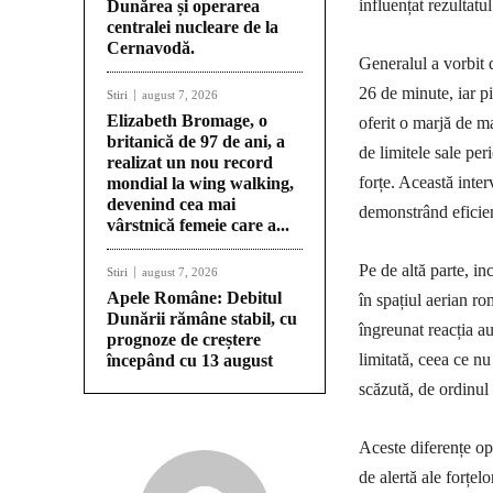
influențat rezultatul
Dunărea și operarea
centralei nucleare de la
Cernavodă.
Generalul a vorbit 
26 de minute, iar p
Stiri
august 7, 2026
Elizabeth Bromage, o
oferit o marjă de m
britanică de 97 de ani, a
de limitele sale per
realizat un nou record
forțe. Această inter
mondial la wing walking,
devenind cea mai
demonstrând eficien
vârstnică femeie care a...
Pe de altă parte, in
Stiri
august 7, 2026
Apele Române: Debitul
în spațiul aerian r
Dunării rămâne stabil, cu
îngreunat reacția a
prognoze de creștere
limitată, ceea ce nu
începând cu 13 august
scăzută, de ordinul 
Aceste diferențe ope
de alertă ale forțel