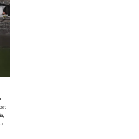
n
rat
ia,
 a