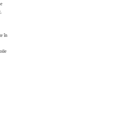
de
,
te în
oile