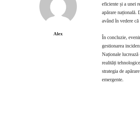
eficiente și a unei r
apărare națională. D
având în vedere că 
Alex
În concluzie, eveni
gestionarea incident
Naționale lucrează 
realități tehnologice
strategia de apărar
emergente.
Ac