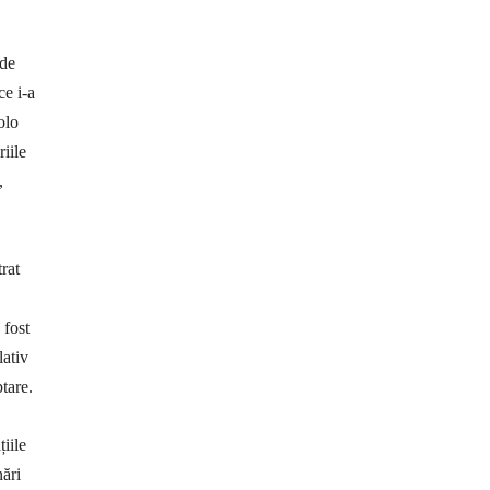
 de
ce i-a
olo
riile
,
trat
 fost
lativ
tare.
țiile
nări