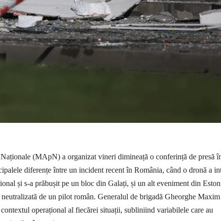
 Naționale (MApN) a organizat vineri dimineață o conferință de presă î
cipalele diferențe între un incident recent în România, când o dronă a int
țional și s-a prăbușit pe un bloc din Galați, și un alt eveniment din Eston
t neutralizată de un pilot român. Generalul de brigadă Gheorghe Maxim
 contextul operațional al fiecărei situații, subliniind variabilele care au