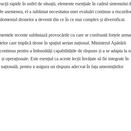
eacții rapide în astfel de situații, elemente esențiale în cadrul sistemului 
e asemenea, el a subliniat necesitatea unei evaluări continue a riscurilor
domeniul dronelor a devenit din ce în ce mai complex și diversificat.
mentele recente subliniază provocările cu care se confruntă forțele arma
elor care implică drone în spațiul aerian național. Ministerul Apărării
continuu pentru a îmbunătăți capabilitățile de răspuns și a se adapta la n
 și operaționale. Este esențial ca aceste lecții învățate să fie integrate în
e națională, pentru a asigura un răspuns adecvat în fața amenințărilor
țiune