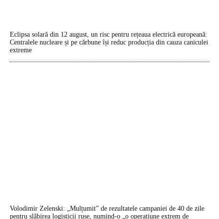
Eclipsa solară din 12 august, un risc pentru rețeaua electrică europeană:
Centralele nucleare și pe cărbune își reduc producția din cauza caniculei
extreme
Volodimir Zelenski: „Mulțumit” de rezultatele campaniei de 40 de zile
pentru slăbirea logisticii ruse, numind-o „o operațiune extrem de