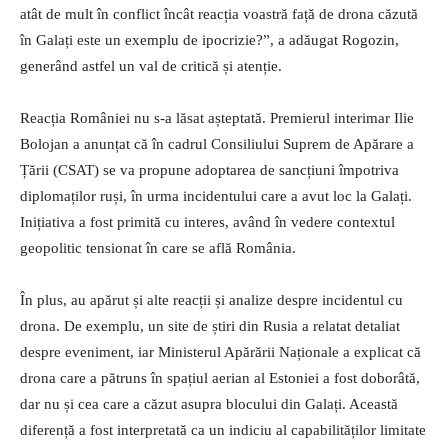
atât de mult în conflict încât reacția voastră față de drona căzută
în Galați este un exemplu de ipocrizie?”, a adăugat Rogozin,
generând astfel un val de critică și atenție.
Reacția României nu s-a lăsat așteptată. Premierul interimar Ilie
Bolojan a anunțat că în cadrul Consiliului Suprem de Apărare a
Țării (CSAT) se va propune adoptarea de sancțiuni împotriva
diplomaților ruși, în urma incidentului care a avut loc la Galați.
Inițiativa a fost primită cu interes, având în vedere contextul
geopolitic tensionat în care se află România.
În plus, au apărut și alte reacții și analize despre incidentul cu
drona. De exemplu, un site de știri din Rusia a relatat detaliat
despre eveniment, iar Ministerul Apărării Naționale a explicat că
drona care a pătruns în spațiul aerian al Estoniei a fost doborâtă,
dar nu și cea care a căzut asupra blocului din Galați. Această
diferență a fost interpretată ca un indiciu al capabilităților limitate