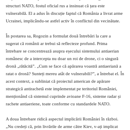
structuri NATO, fostul oficial rus a insinuat că țara este
vulnerabilă. El a adus în discuție faptul că România a livrat arme
Ucrainei, implicându-se astfel activ în conflictul din vecinătate.
În postarea sa, Rogozin a formulat două întrebări la care a
sugerat că românii ar trebui să reflecteze profund. Prima
întrebare se concentrează asupra eșecului sistemului antiaerian
românesc de a intercepta nu doar un roi de drone, ci o singură
dronă „rătăcită”. „Cum se face că apărarea voastră antiaeriană a
ratat o dronă? Sunteți mereu atât de vulnerabili?”, a întrebat el. În
acest context, a subliniat că proiectul american de apărare
strategică antirachetă este implementat pe teritoriul României,
menționând că sistemul cuprinde avioane F-16, sisteme radar și
rachete antiaeriene, toate conforme cu standardele NATO.
A doua întrebare ridică aspectul implicării României în război.
„Nu credeți că, prin livrările de arme către Kiev, v-ați implicat