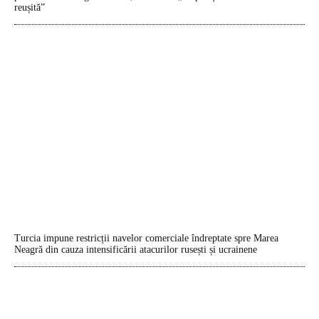
reușită”
Turcia impune restricții navelor comerciale îndreptate spre Marea
Neagră din cauza intensificării atacurilor rusești și ucrainene