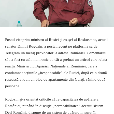
Fostul viceprim-ministru al Rusiei și ex-șef al Roskosmos, actual
senator Dmitri Rogozin, a postat recent pe platforma sa de
Telegram un mesaj provocator la adresa României. Comentariul
său a fost cu atât mai ironic cu cât a preluat un articol care relata
reacția Ministerului Apărării Naționale al României, care a
condamnat acțiunile „iresponsabile” ale Rusiei, după ce o dronă
rusească a lovit un bloc de apartamente din Galați, rănind două
persoane.
Rogozin și-a orientat criticile către capacitatea de apărare a
României, punând în discuție „permeabilitatea” acestui sistem.
Deși România dispune de un sistem de apărare integrat în