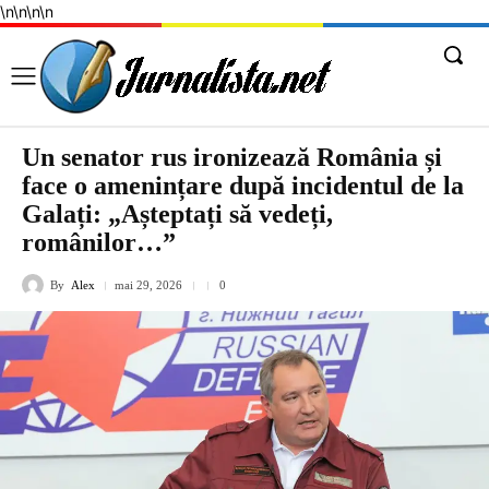
\n
\n
\n
\n
Un senator rus ironizează România și
face o amenințare după incidentul de la
Galați: „Așteptați să vedeți,
românilor…”
By
Alex
mai 29, 2026
0