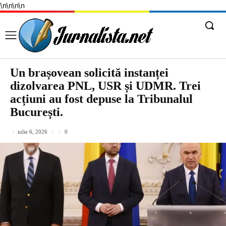
\n
\n
\n
\n
Un brașovean solicită instanței
dizolvarea PNL, USR și UDMR. Trei
acțiuni au fost depuse la Tribunalul
București.
iulie 6, 2026
0