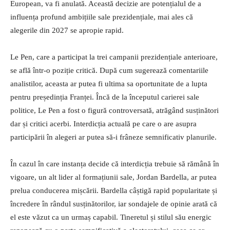
European, va fi anulată. Această decizie are potențialul de a
influența profund ambițiile sale prezidențiale, mai ales că
alegerile din 2027 se apropie rapid.
Le Pen, care a participat la trei campanii prezidențiale anterioare,
se află într-o poziție critică. După cum sugerează comentariile
analistilor, aceasta ar putea fi ultima sa oportunitate de a lupta
pentru președinția Franței. Încă de la începutul carierei sale
politice, Le Pen a fost o figură controversată, atrăgând susținători
dar și critici acerbi. Interdicția actuală pe care o are asupra
participării în alegeri ar putea să-i frâneze semnificativ planurile.
În cazul în care instanța decide că interdicția trebuie să rămână în
vigoare, un alt lider al formațiunii sale, Jordan Bardella, ar putea
prelua conducerea mișcării. Bardella câștigă rapid popularitate și
încredere în rândul susținătorilor, iar sondajele de opinie arată că
el este văzut ca un urmaș capabil. Tineretul și stilul său energic