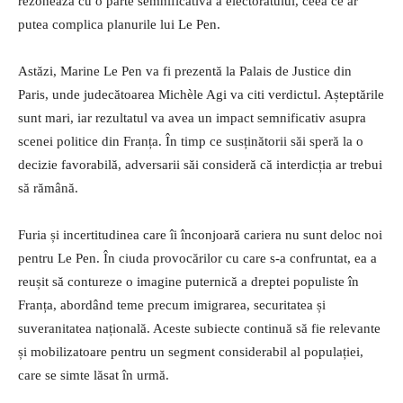
rezonează cu o parte semnificativă a electoratului, ceea ce ar
putea complica planurile lui Le Pen.
Astăzi, Marine Le Pen va fi prezentă la Palais de Justice din
Paris, unde judecătoarea Michèle Agi va citi verdictul. Așteptările
sunt mari, iar rezultatul va avea un impact semnificativ asupra
scenei politice din Franța. În timp ce susținătorii săi speră la o
decizie favorabilă, adversarii săi consideră că interdicția ar trebui
să rămână.
Furia și incertitudinea care îi înconjoară cariera nu sunt deloc noi
pentru Le Pen. În ciuda provocărilor cu care s-a confruntat, ea a
reușit să contureze o imagine puternică a dreptei populiste în
Franța, abordând teme precum imigrarea, securitatea și
suveranitatea națională. Aceste subiecte continuă să fie relevante
și mobilizatoare pentru un segment considerabil al populației,
care se simte lăsat în urmă.