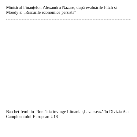
Ministrul Finanțelor, Alexandru Nazare, după evaluările Fitch și
Moody’s: „Riscurile economice persistă”
Baschet feminin: România învinge Lituania și avansează în Divizia A a
Campionatului European U18