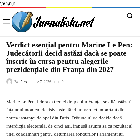
\n
\n
\n
\n
Verdict esențial pentru Marine Le Pen:
Judecătorii decid astăzi dacă se poate
înscrie în cursa pentru alegerile
prezidențiale din Franța din 2027
By
Alex
iulie 7, 2026
0
Marine Le Pen, lidera extremei drepte din Franța, se află astăzi în
fața unui moment decisiv, așteptând un verdict important din
partea instanței de apel din Paris. Tribunalul va decide dacă
interdicția electorală, de cinci ani, impusă asupra sa ca rezultat al
unei condamnări pentru deturnarea fondurilor Parlamentului