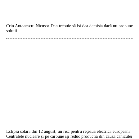
Crin Antonescu: Nicușor Dan trebuie să își dea demisia dacă nu propune
soluții.
Eclipsa solară din 12 august, un risc pentru rețeaua electrică europeană:
Centralele nucleare și pe cărbune își reduc producția din cauza caniculei