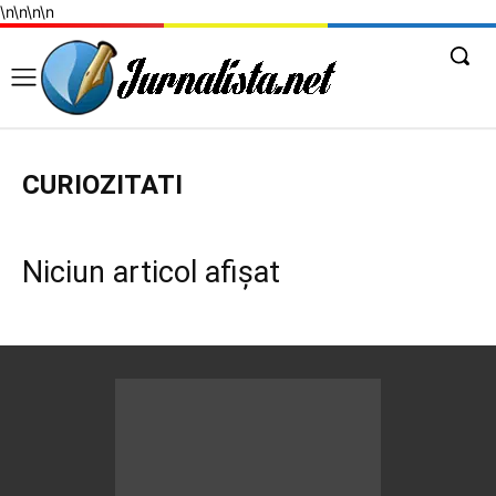
\n
\n
\n
\n
CURIOZITATI
Niciun articol afișat