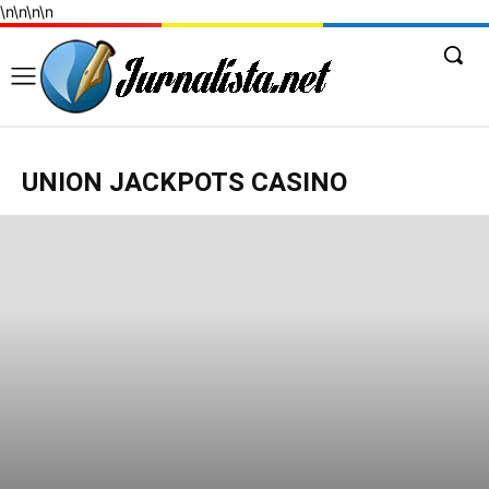
\n
\n
\n
\n
UNION JACKPOTS CASINO