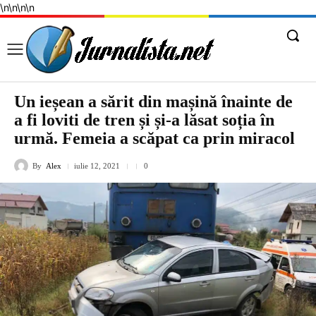
\n
\n
\n
\n
Un ieșean a sărit din mașină înainte de
a fi loviti de tren și și-a lăsat soția în
urmă. Femeia a scăpat ca prin miracol
By
Alex
iulie 12, 2021
0