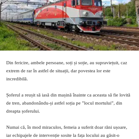
Din fericire, ambele persoane, soți și soție, au supraviețuit, caz
extrem de rar în astfel de situații, dar povestea lor este
incredibilă.
Șoferul a reușit să iasă din mașină înainte ca aceasta să fie lovită
de tren, abandonându-și astfel soția pe ”locul mortului”, din
dreapta șoferului.
Numai că, în mod miraculos, femeia a suferit doar răni ușoare,
iar echipajele de intervenție sosite la fața locului au găsit-o