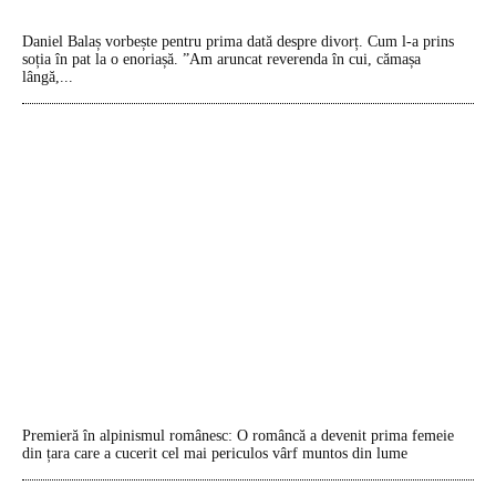
Daniel Balaș vorbește pentru prima dată despre divorț. Cum l-a prins
soția în pat la o enoriașă. ”Am aruncat reverenda în cui, cămașa
lângă,...
Premieră în alpinismul românesc: O româncă a devenit prima femeie
din țara care a cucerit cel mai periculos vârf muntos din lume