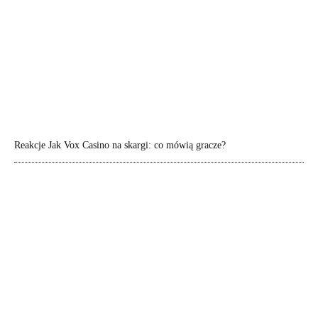
Reakcje Jak Vox Casino na skargi: co mówią gracze?