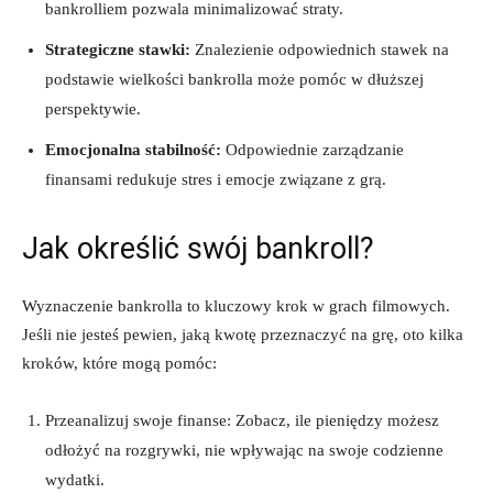
bankrolliem pozwala minimalizować straty.
Strategiczne stawki:
Znalezienie odpowiednich stawek na
podstawie wielkości bankrolla może pomóc w dłuższej
perspektywie.
Emocjonalna stabilność:
Odpowiednie zarządzanie
finansami redukuje stres i emocje związane z grą.
Jak określić swój bankroll?
Wyznaczenie bankrolla to kluczowy krok w grach filmowych.
Jeśli nie jesteś pewien, jaką kwotę przeznaczyć na grę, oto kilka
kroków, które mogą pomóc:
Przeanalizuj swoje finanse: Zobacz, ile pieniędzy możesz
odłożyć na rozgrywki, nie wpływając na swoje codzienne
wydatki.