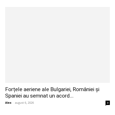
Forțele aeriene ale Bulgariei, României și
Spaniei au semnat un acord...
Alex
-
august 6, 2026
0