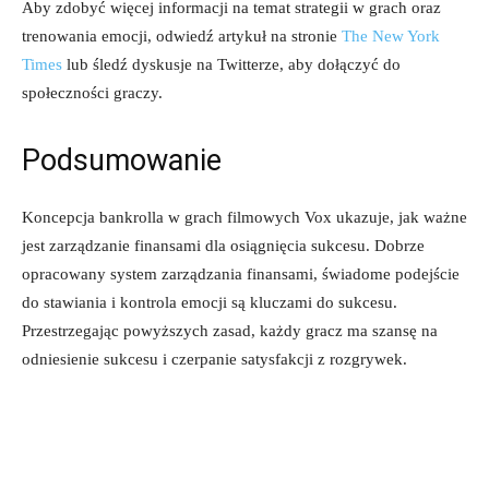
Aby zdobyć więcej informacji na temat strategii w grach oraz
trenowania emocji, odwiedź artykuł na stronie
The New York
Times
lub śledź dyskusje na Twitterze, aby dołączyć do
społeczności graczy.
Podsumowanie
Koncepcja bankrolla w grach filmowych Vox ukazuje, jak ważne
jest zarządzanie finansami dla osiągnięcia sukcesu. Dobrze
opracowany system zarządzania finansami, świadome podejście
do stawiania i kontrola emocji są kluczami do sukcesu.
Przestrzegając powyższych zasad, każdy gracz ma szansę na
odniesienie sukcesu i czerpanie satysfakcji z rozgrywek.