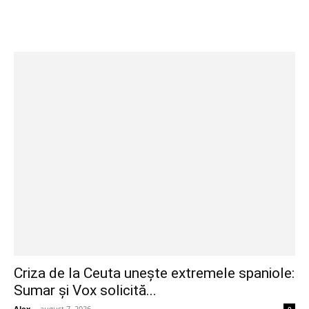
Criza de la Ceuta unește extremele spaniole:
Sumar și Vox solicită...
Alex
-
august 7, 2026