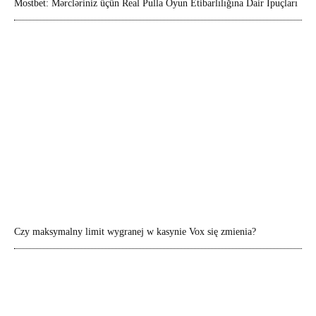
Mostbet: Mərcləriniz üçün Real Pulla Oyun Etibarlılığına Dair İpuçları
Czy maksymalny limit wygranej w kasynie Vox się zmienia?