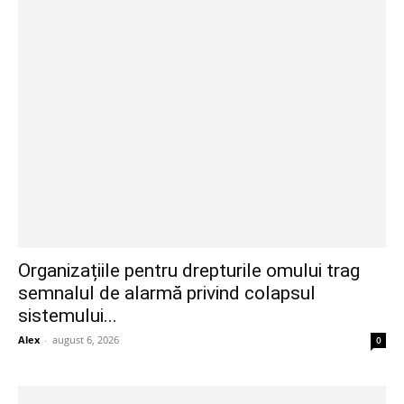
Organizațiile pentru drepturile omului trag
semnalul de alarmă privind colapsul
sistemului...
Alex
-
august 6, 2026
0