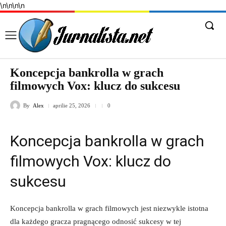
\n
\n
\n
\n
Koncepcja bankrolla w grach
filmowych Vox: klucz do sukcesu
By
Alex
aprilie 25, 2026
0
Koncepcja bankrolla w grach
filmowych Vox: klucz do
sukcesu
Koncepcja bankrolla w grach filmowych jest niezwykle istotna
dla każdego gracza pragnącego odnosić sukcesy w tej