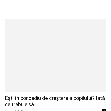
Ești în concediu de creștere a copilului? Iată
ce trebuie să...
august 7, 2026