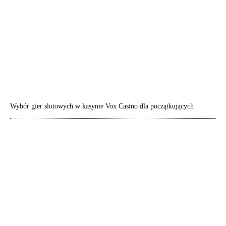
Wybór gier slotowych w kasynie Vox Casino dla początkujących