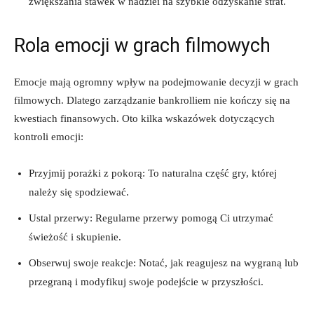
zwiększania stawek w nadziei na szybkie odzyskanie strat.
Rola emocji w grach filmowych
Emocje mają ogromny wpływ na podejmowanie decyzji w grach
filmowych. Dlatego zarządzanie bankrolliem nie kończy się na
kwestiach finansowych. Oto kilka wskazówek dotyczących
kontroli emocji:
Przyjmij porażki z pokorą: To naturalna część gry, której
należy się spodziewać.
Ustal przerwy: Regularne przerwy pomogą Ci utrzymać
świeżość i skupienie.
Obserwuj swoje reakcje: Notać, jak reagujesz na wygraną lub
przegraną i modyfikuj swoje podejście w przyszłości.