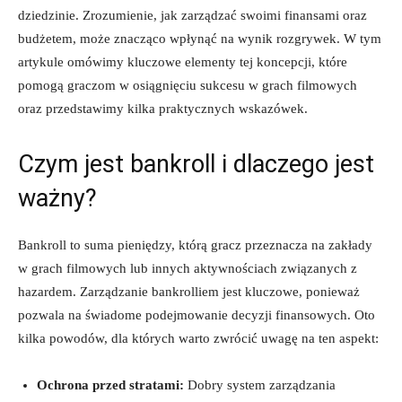
dziedzinie. Zrozumienie, jak zarządzać swoimi finansami oraz
budżetem, może znacząco wpłynąć na wynik rozgrywek. W tym
artykule omówimy kluczowe elementy tej koncepcji, które
pomogą graczom w osiągnięciu sukcesu w grach filmowych
oraz przedstawimy kilka praktycznych wskazówek.
Czym jest bankroll i dlaczego jest
ważny?
Bankroll to suma pieniędzy, którą gracz przeznacza na zakłady
w grach filmowych lub innych aktywnościach związanych z
hazardem. Zarządzanie bankrolliem jest kluczowe, ponieważ
pozwala na świadome podejmowanie decyzji finansowych. Oto
kilka powodów, dla których warto zwrócić uwagę na ten aspekt:
Ochrona przed stratami:
Dobry system zarządzania