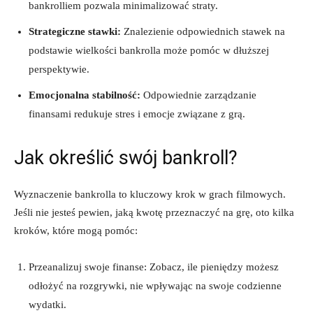
bankrolliem pozwala minimalizować straty.
Strategiczne stawki:
Znalezienie odpowiednich stawek na
podstawie wielkości bankrolla może pomóc w dłuższej
perspektywie.
Emocjonalna stabilność:
Odpowiednie zarządzanie
finansami redukuje stres i emocje związane z grą.
Jak określić swój bankroll?
Wyznaczenie bankrolla to kluczowy krok w grach filmowych.
Jeśli nie jesteś pewien, jaką kwotę przeznaczyć na grę, oto kilka
kroków, które mogą pomóc:
Przeanalizuj swoje finanse: Zobacz, ile pieniędzy możesz
odłożyć na rozgrywki, nie wpływając na swoje codzienne
wydatki.